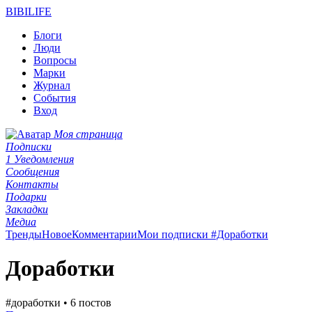
BIBI
LIFE
Блоги
Люди
Вопросы
Марки
Журнал
События
Вход
Моя страница
Подписки
1
Уведомления
Сообщения
Контакты
Подарки
Закладки
Медиа
Тренды
Новое
Комментарии
Мои подписки
#Доработки
Доработки
#доработки • 6 постов