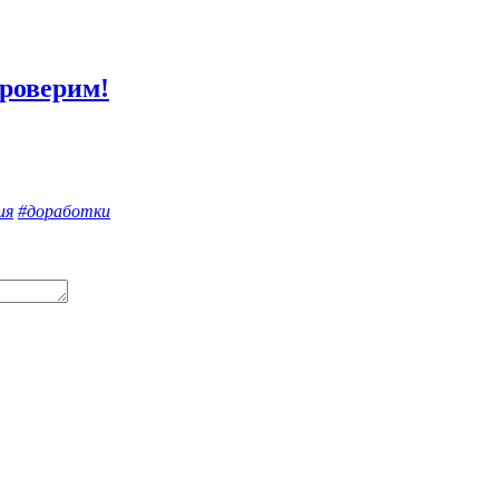
проверим!
ия
#доработки