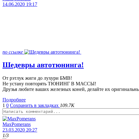
14.06.2020 19:17
по ссылке
Шедевры автотюнинга!
От рэтлук жиги до лухури БМВ!
Не устану повторять ТЮНИНГ В МАССЫ!
Друзья любите ваших железных коней, делайте их оригинальны
Подробнее
1
0
Сохранить в закладках
109.7K
MaxPomerans
23.03.2020 20:27
1
/3