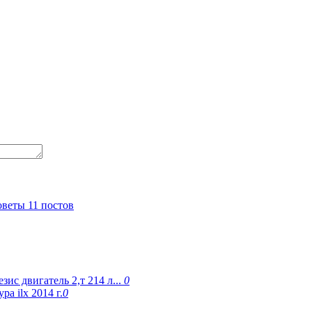
оветы
11 постов
ис двигатель 2,т 214 л...
0
а ilx 2014 г.
0