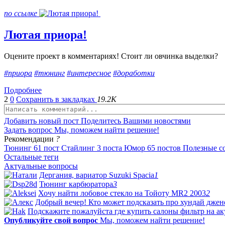
по ссылке
Лютая приора!
Оцените проект в комментариях! Стоит ли овчинка выделки?
#приора
#тюнинг
#интересное
#доработки
Подробнее
2
0
Сохранить в закладках
19.2K
Добавить новый пост
Поделитесь Вашими новостями
Задать вопрос
Мы, поможем найти решение!
Рекомендации
?
Тюнинг
61 пост
Стайлинг
3 поста
Юмор
65 постов
Полезные с
Остальные теги
Актуальные
вопросы
Дергания, вариатор Suzuki Spacia
1
Тюнинг карбюратора
3
Хочу найти лобовое стекло на Тойоту МR2 2003
2
Добрый вечер! Кто может подсказать про хундай дженез
Подскажите пожалуйста где купить салоны фильтр на акур
Опубликуйте свой вопрос
Мы, поможем найти решение!