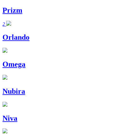
Prizm
2
Orlando
Omega
Nubira
Niva