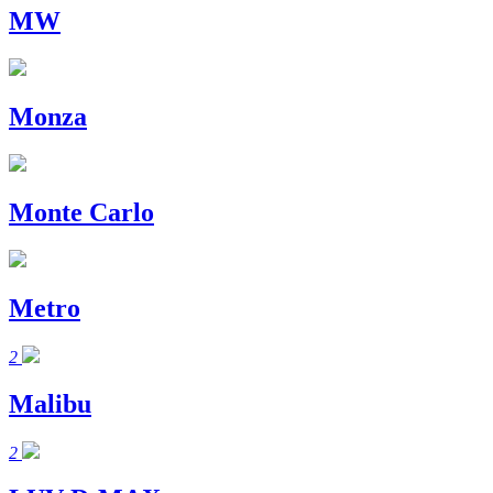
MW
Monza
Monte Carlo
Metro
2
Malibu
2