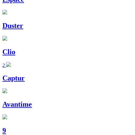
Duster
Clio
2
Captur
Avantime
9