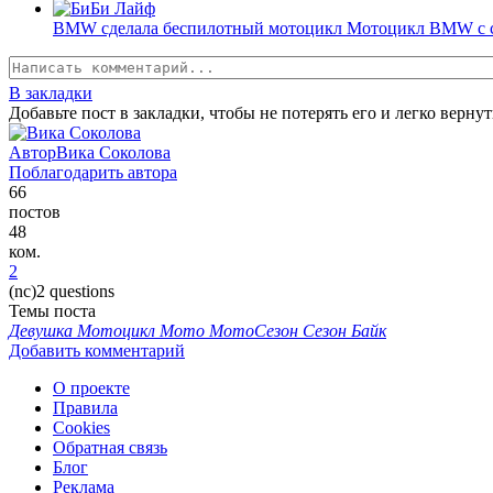
BMW сделала беспилотный мотоцикл Мотоцикл BMW с сис
В закладки
Добавьте пост в закладки, чтобы не потерять его и легко вернут
Автор
Вика Соколова
Поблагодарить автора
66
постов
48
ком.
2
(nc)2 questions
Темы поста
Девушка
Мотоцикл
Мото
МотоСезон
Сезон
Байк
Добавить комментарий
О проекте
Правила
Cookies
Обратная связь
Блог
Реклама