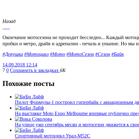
Назад
Окончание мотосезона не проходит бесследно... Каждый мотоцик
пробки и метро, драйв и адреналин - печаль и уныние. Но мы н
#Девушка
#Мотоцикл
#Мото
#МотоСезон
#Сезон
#Байк
14.09.2018 12:14
7
0
Сохранить в закладках
6K
Похожие посты
Пилот Формулы-1 построил гипербайк с авиационным дви
На выставке Moto Expo Melbourne впервые публично пред
На улице уже сентябрь месяц и мотосезон движется к своем
Спортивный мотоцикл Урал-М52С