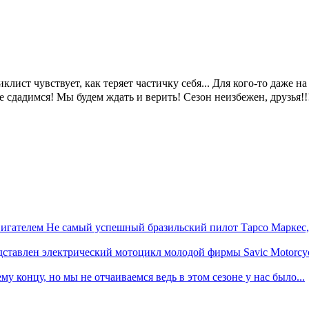
лист чувствует, как теряет частичку себя... Для кого-то даже н
е сдадимся! Мы будем ждать и верить! Сезон неизбежен, друзья!!
гателем Не самый успешный бразильский пилот Тарсо Маркес,.
ставлен электрический мотоцикл молодой фирмы Savic Motorcycl
у концу, но мы не отчаиваемся ведь в этом сезоне у нас было...