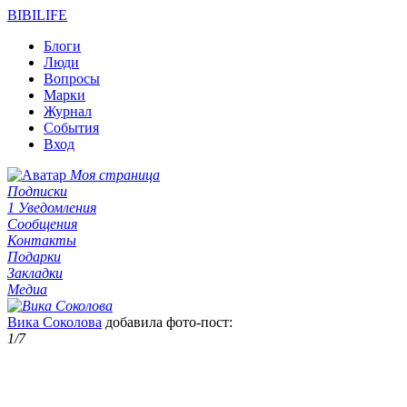
BIBI
LIFE
Блоги
Люди
Вопросы
Марки
Журнал
События
Вход
Моя страница
Подписки
1
Уведомления
Сообщения
Контакты
Подарки
Закладки
Медиа
Вика Соколова
добавила фото-пост:
1
/7