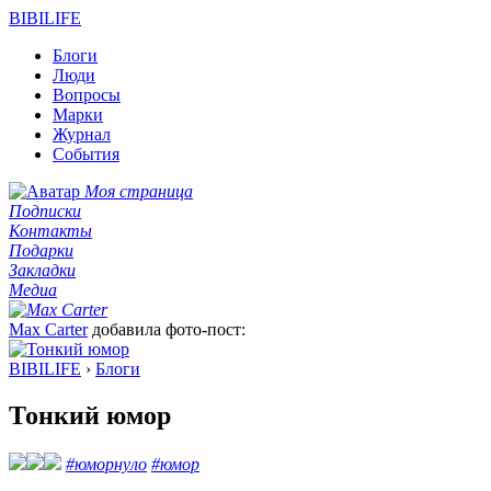
BIBI
LIFE
Блоги
Люди
Вопросы
Марки
Журнал
События
Моя страница
Подписки
Контакты
Подарки
Закладки
Медиа
Max Сarter
добавила фото-пост:
BIBILIFE
›
Блоги
Тонкий юмор
#юморнуло
#юмор