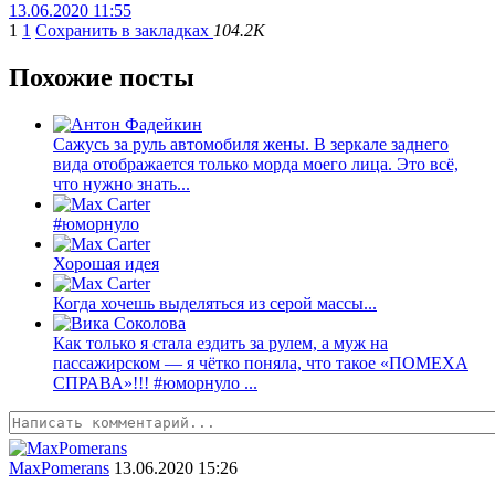
13.06.2020 11:55
1
1
Сохранить в закладках
104.2K
Похожие посты
Сажусь за руль автомобиля жены. В зеркале заднего
вида отображается только морда моего лица. Это всё,
что нужно знать...
#юморнуло
Хорошая идея
Когда хочешь выделяться из серой массы...
Как только я стала ездить за рулем, а муж на
пассажирском — я чётко поняла, что такое «ПОМЕХА
СПРАВА»!!! #юморнуло ...
MaxPomerans
13.06.2020 15:26