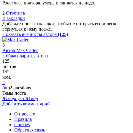
Ржал часа полтора, умора и сливатся не надо.
2
Ответить
В закладки
Добавьте пост в закладки, чтобы не потерять его и легко
вернуться к нему позже.
Показать все посты автора
(125)
8
Автор
Max Сarter
Поблагодарить автора
125
постов
152
ком.
2
(nc)2 questions
Темы поста
Юморнуло
Юмор
Добавить комментарий
О проекте
Правила
Cookies
Обратная связь