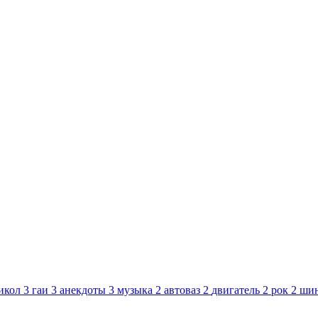
икол
3
гаи
3
анекдоты
3
музыка
2
автоваз
2
двигатель
2
рок
2
ши