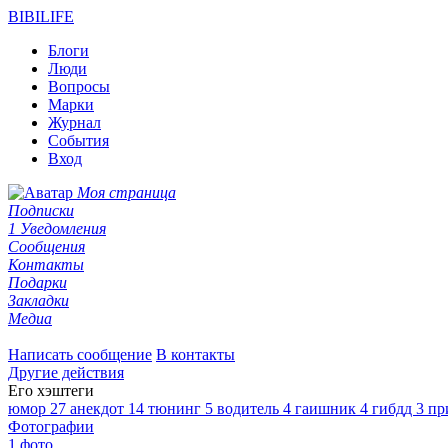
BIBI
LIFE
Блоги
Люди
Вопросы
Марки
Журнал
События
Вход
Моя страница
Подписки
1
Уведомления
Сообщения
Контакты
Подарки
Закладки
Медиа
Написать сообщение
В контакты
Другие действия
Его
хэштеги
юмор
27
анекдот
14
тюнинг
5
водитель
4
гаишник
4
гибдд
3
пр
Фотографии
1 фото