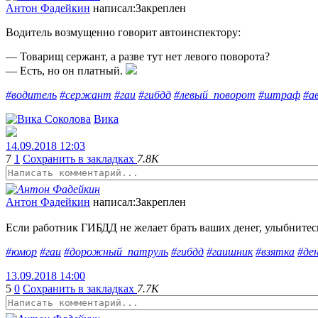
Антон Фадейкин
написал:
Закреплен
Водитель возмущенно говорит автоинспектору:
— Товарищ сержант, а разве тут нет левого поворота?
— Есть, но он платный.
#водитель
#сержант
#гаи
#гибдд
#левый_поворот
#штраф
#а
Вика
14.09.2018 12:03
7
1
Сохранить в закладках
7.8K
Антон Фадейкин
написал:
Закреплен
Если работник ГИБДД не желает брать ваших денег, улыбнитес
#юмор
#гаи
#дорожный_патруль
#гибдд
#гаишник
#взятка
#де
13.09.2018 14:00
5
0
Сохранить в закладках
7.7K