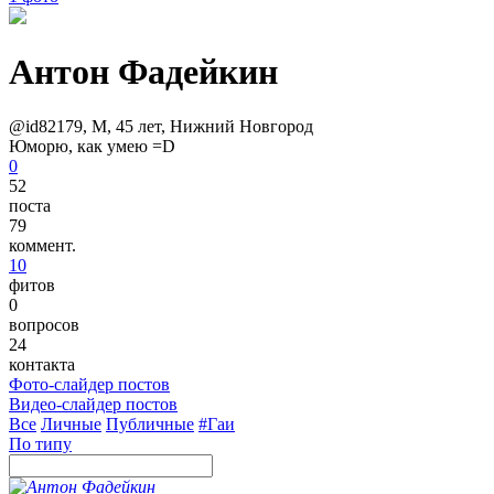
Антон Фадейкин
@id82179
, М,
45 лет
,
Нижний Новгород
Юморю, как умею =D
0
52
поста
79
коммент.
10
фитов
0
вопросов
24
контакта
Фото-слайдер постов
Видео-слайдер постов
Все
Личные
Публичные
#Гаи
По типу