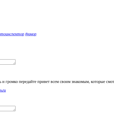
втоинспектор
#юмор
ь и громко передайте привет всем своим знакомым, которые смо
ньги