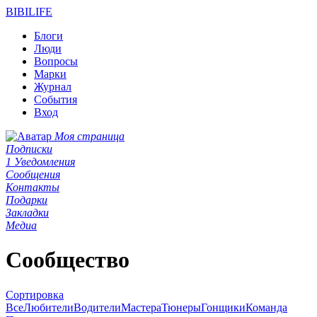
BIBI
LIFE
Блоги
Люди
Вопросы
Марки
Журнал
События
Вход
Моя страница
Подписки
1
Уведомления
Сообщения
Контакты
Подарки
Закладки
Медиа
Сообщество
Сортировка
Все
Любители
Водители
Мастера
Тюнеры
Гонщики
Команда