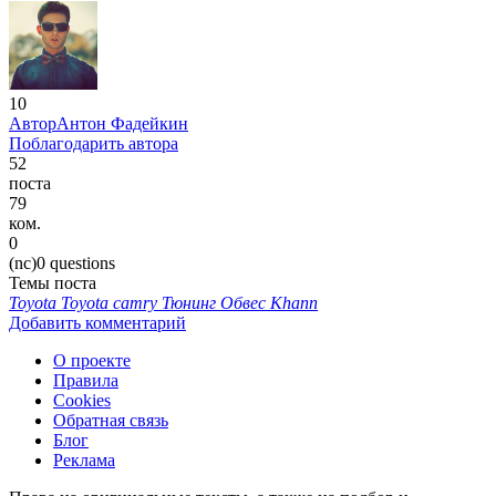
10
Автор
Антон Фадейкин
Поблагодарить автора
52
поста
79
ком.
0
(nc)0 questions
Темы поста
Toyota
Toyota camry
Тюнинг
Обвес
Khann
Добавить комментарий
О проекте
Правила
Cookies
Обратная связь
Блог
Реклама