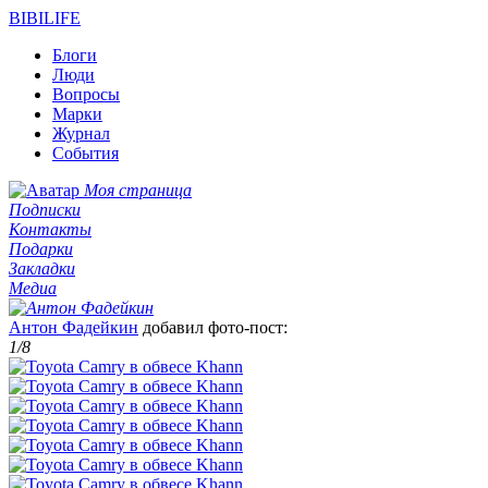
BIBI
LIFE
Блоги
Люди
Вопросы
Марки
Журнал
События
Моя страница
Подписки
Контакты
Подарки
Закладки
Медиа
Антон Фадейкин
добавил фото-пост:
1
/8