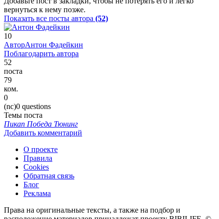
Добавьте пост в закладки, чтобы не потерять его и легко
вернуться к нему позже.
Показать все посты автора
(52)
10
Автор
Антон Фадейкин
Поблагодарить автора
52
поста
79
ком.
0
(nc)0 questions
Темы поста
Пикап
Победа
Тюнинг
Добавить комментарий
О проекте
Правила
Cookies
Обратная связь
Блог
Реклама
Права на оригинальные тексты, а также на подбор и
расположение материалов принадлежат проекту BIBILIFE, ©