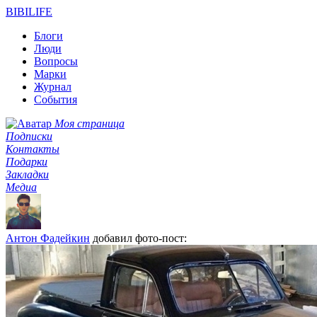
BIBI
LIFE
Блоги
Люди
Вопросы
Марки
Журнал
События
Моя страница
Подписки
Контакты
Подарки
Закладки
Медиа
Антон Фадейкин
добавил фото-пост: